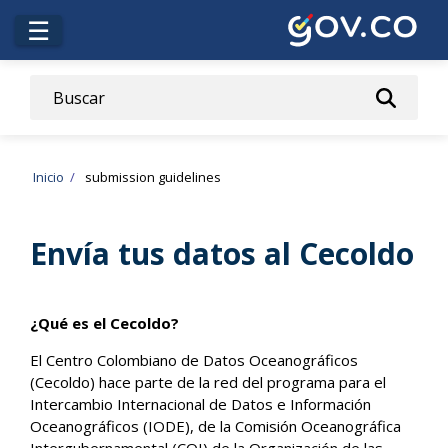
Pasar
☰
al
contenido
principal
Sobrescribir
Inicio
submission guidelines
enlaces
Envía tus datos al Cecoldo
de
ayuda
a
¿Qué es el Cecoldo?
la
El Centro Colombiano de Datos Oceanográficos
(Cecoldo) hace parte de la red del programa para el
navegación
Intercambio Internacional de Datos e Información
Oceanográficos (IODE), de la Comisión Oceanográfica