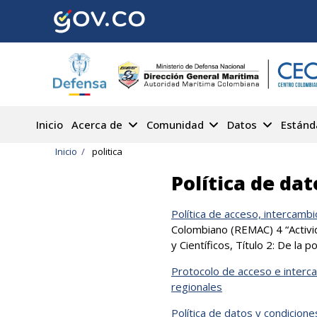
Pasar
al
contenido
principal
Inicio
Acerca de
Comunidad
Datos
Estánd
Sobrescribir
Inicio
politica
enlaces
Política de dat
de
Política de acceso, intercambi
ayuda
Colombiano (REMAC) 4 “Activi
y Científicos, Título 2: De la 
a
Protocolo de acceso e interc
la
regionales
navegación
Política de datos y condicion