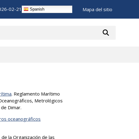
026-02-21
Mapa del sitio
Spanish
rítima
. Reglamento Marítimo
 Oceanográficos, Metrológicos
s de Dimar.
eros oceanográficos
, de la Organización de las