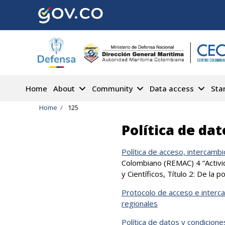
Skip
to
main
content
Home
About
Community
Data access
Sta
Breadcrumb
Home
125
Política de dat
Política de acceso, intercambi
Colombiano (REMAC) 4 “Activi
y Científicos, Título 2: De la 
Protocolo de acceso e interc
regionales
Política de datos y condicion