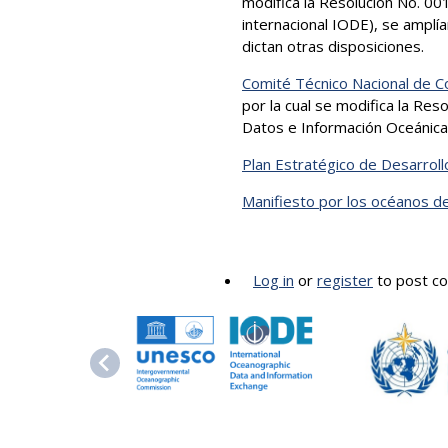
modifica la Resolución No. 00
internacional IODE), se amplía
dictan otras disposiciones.
Comité Técnico Nacional de C
por la cual se modifica la Re
Datos e Información Oceánica.
Plan Estratégico de Desarrol
Manifiesto por los océanos d
Log in
or
register
to post c