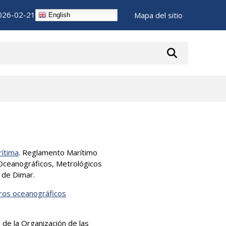
026-02-21
Mapa del sitio
English
rítima
. Reglamento Marítimo
 Oceanográficos, Metrológicos
s de Dimar.
eros oceanográficos
, de la Organización de las